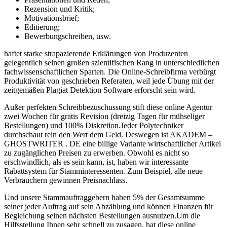
Rezension und Kritik;
Motivationsbrief;
Editierung;
Bewerbungschreiben, usw.
haftet starke strapazierende Erklärungen von Produzenten
gelegentlich seinen großen szientifischen Rang in unterschiedlichen
fachwissenschaftlichen Sparten. Die Online-Schreibfirma verbürgt
Produktivität von geschrieben Referaten, weil jede Übung mit der
zeitgemäßen Plagiat Detektion Software erforscht sein wird.
Außer perfekten Schreibbezuschussung stift diese online Agentur
zwei Wochen für gratis Revision (dreizig Tagen für mühseliger
Bestellungen) und 100% Diskretion.Jeder Polytechniker
durchschaut rein den Wert dem Geld. Deswegen ist AKADEM –
GHOSTWRITER . DE eine billige Variante wirtschaftlicher Artikel
zu zugänglichen Preisen zu erwerben. Obwohl es nicht so
erschwindlich, als es sein kann, ist, haben wir interessante
Rabattsystem für Stamminteressenten. Zum Beispiel, alle neue
Verbrauchern gewinnen Preisnachlass.
Und unsere Stammauftraggebern haben 5% der Gesamtsumme
seiner jeder Auftrag auf sein Abzählung und können Finanzen für
Begleichung seinen nächsten Bestellungen ausnutzen.Um die
Hilfsstellung Ihnen sehr schnell zu zusagen, hat diese online